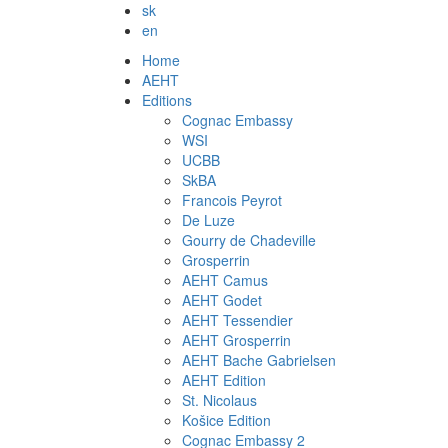
sk
en
Home
AEHT
Editions
Cognac Embassy
WSI
UCBB
SkBA
Francois Peyrot
De Luze
Gourry de Chadeville
Grosperrin
AEHT Camus
AEHT Godet
AEHT Tessendier
AEHT Grosperrin
AEHT Bache Gabrielsen
AEHT Edition
St. Nicolaus
Košice Edition
Cognac Embassy 2