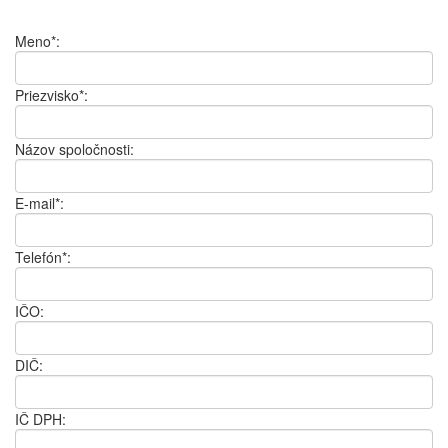
Meno*:
Priezvisko*:
Názov spoločnosti:
E-mail*:
Telefón*:
IČO:
DIČ:
IČ DPH: