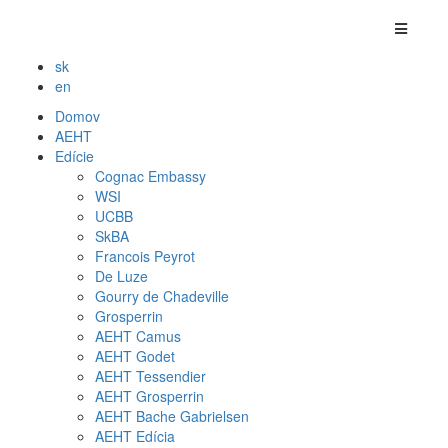
sk
en
Domov
AEHT
Edície
Cognac Embassy
WSI
UCBB
SkBA
Francois Peyrot
De Luze
Gourry de Chadeville
Grosperrin
AEHT Camus
AEHT Godet
AEHT Tessendier
AEHT Grosperrin
AEHT Bache Gabrielsen
AEHT Edícia