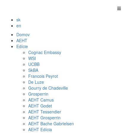
sk
en
Domov
AEHT
Edície
Cognac Embassy
WSI
UCBB
SkBA
Francois Peyrot
De Luze
Gourry de Chadeville
Grosperrin
AEHT Camus
AEHT Godet
AEHT Tessendier
AEHT Grosperrin
AEHT Bache Gabrielsen
AEHT Edícia