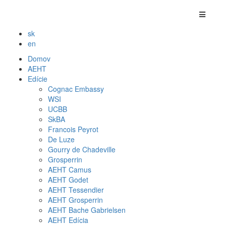
sk
en
Domov
AEHT
Edície
Cognac Embassy
WSI
UCBB
SkBA
Francois Peyrot
De Luze
Gourry de Chadeville
Grosperrin
AEHT Camus
AEHT Godet
AEHT Tessendier
AEHT Grosperrin
AEHT Bache Gabrielsen
AEHT Edícia