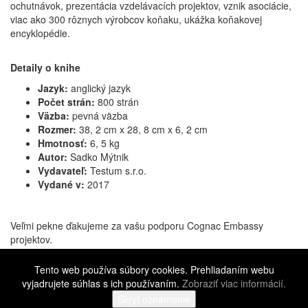
ochutnávok, prezentácia vzdelávacích projektov, vznik asociácie,
viac ako 300 rôznych výrobcov koňaku, ukážka koňakovej
encyklopédie.
Detaily o knihe
Jazyk:
anglický jazyk
Počet strán:
800 strán
Väzba:
pevná väzba
Rozmer:
38, 2 cm x 28, 8 cm x 6, 2 cm
Hmotnosť:
6, 5 kg
Autor:
Sadko Mýtnik
Vydavateľ:
Testum s.r.o.
Vydané v:
2017
Veľmi pekne ďakujeme za vašu podporu Cognac Embassy
projektov.
Ak vás zaujíma viac, neváhajte nás kontaktovať na: info@cognac-
Tento web používa súbory cookies. Prehliadaním webu
embassy.com.
vyjadrujete súhlas s ich používaním.
Zobraziť viac informácií.
©
2016 - 2026 Cognac Embassy
Všeobecné obchodné podmienky