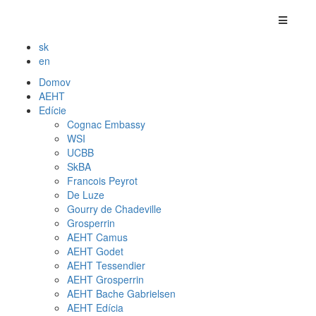
sk
en
Domov
AEHT
Edície
Cognac Embassy
WSI
UCBB
SkBA
Francois Peyrot
De Luze
Gourry de Chadeville
Grosperrin
AEHT Camus
AEHT Godet
AEHT Tessendier
AEHT Grosperrin
AEHT Bache Gabrielsen
AEHT Edícia