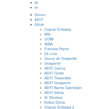
sk
en
Domov
AEHT
Edície
Cognac Embassy
WSI
UCBB
SkBA
Francois Peyrot
De Luze
Gourry de Chadeville
Grosperrin
AEHT Camus
AEHT Godet
AEHT Tessendier
AEHT Grosperrin
AEHT Bache Gabrielsen
AEHT Edícia
St. Nicolaus
Košice Edícia
Cognac Embassy 2