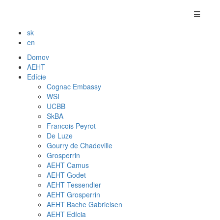
sk
en
Domov
AEHT
Edície
Cognac Embassy
WSI
UCBB
SkBA
Francois Peyrot
De Luze
Gourry de Chadeville
Grosperrin
AEHT Camus
AEHT Godet
AEHT Tessendier
AEHT Grosperrin
AEHT Bache Gabrielsen
AEHT Edícia