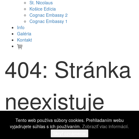
St. Nicolaus
Košice Edícia
Cognac Embassy 2
Cognac Embassy 1
Info
Galéria
Kontakt
404: Stránka
neexistuje
Tento web používa súbory cookies. Prehliadaním webu
späť domov
vyjadrujete súhlas s ich používaním.
Zobraziť viac informácií.
©
2016 - 2026 Cognac Embassy
Všeobecné obchodné podmienky