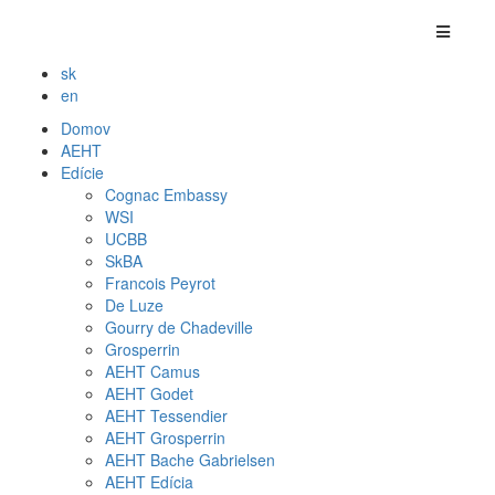
sk
en
Domov
AEHT
Edície
Cognac Embassy
WSI
UCBB
SkBA
Francois Peyrot
De Luze
Gourry de Chadeville
Grosperrin
AEHT Camus
AEHT Godet
AEHT Tessendier
AEHT Grosperrin
AEHT Bache Gabrielsen
AEHT Edícia